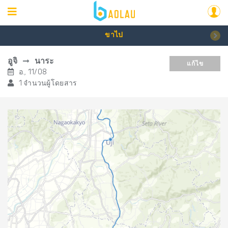
ขาไป
อูจิ
นาระ
แก้ไข
อ., 11/08
1 จำนวนผู้โดยสาร