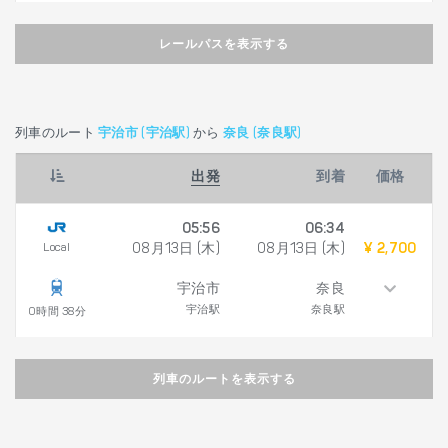
レールパスを表示する
列車のルート
宇治市 (宇治駅)
から
奈良 (奈良駅)
出発
到着
価格
05:56
06:34
Local
08月13日 (木)
08月13日 (木)
¥ 2,700
宇治市
奈良
宇治駅
奈良駅
0時間 38分
列車のルートを表示する