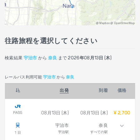
@ Mapbox @ OpenStreetMap
往路旅程を選択してください
検索結果
宇治市
から
奈良
まで
2026年08月13日 (木)
レールパス利用可能
宇治市
から
奈良
出発
到着
価格
PASS
08月13日 (木)
08月13日 (木)
¥ 2,700
宇治市
奈良
宇治駅
すべての駅
1 日