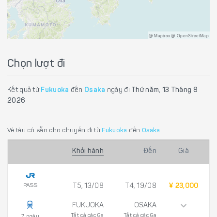
@ Mapbox @ OpenStreetMap
Chọn lượt đi
Kết quả từ
Fukuoka
đến
Osaka
ngày đi
Thứ năm, 13 Tháng 8
2026
Vé tàu có sẵn cho chuyến đi từ
Fukuoka
đến
Osaka
Khởi hành
Đến
Giá
PASS
T5, 13/08
T4, 19/08
¥ 23,000
FUKUOKA
OSAKA
Tất cả các Ga
Tất cả các Ga
7 ngày