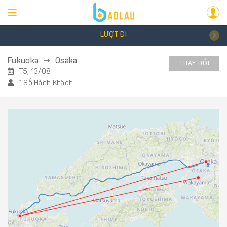
LƯỢT ĐI
Fukuoka
Osaka
THAY ĐỔI
T5, 13/08
1 Số Hành Khách