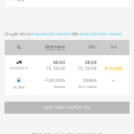
Chuyến tàu từ
Fukuoka (Ga Hakata)
đến
Osaka (Ga Shin-Osaka)
Khởi hành
Đến
Giá
06:00
08:28
NOZOMI 2
T5, 13/08
T5, 13/08
¥ 16,420
FUKUOKA
OSAKA
Hakata
Shin-Osaka
2h 28m
XEM THÊM CHUYẾN TÀU