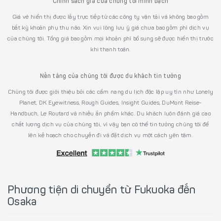
Chính sách giá của chúng tôi minh bạch
Giá vé hiển thị được lấy trực tiếp từ các công ty vận tải và không bao gồm
bất kỳ khoản phụ thu nào. Xin vui lòng lưu ý giá chưa bao gồm phí dịch vụ
của chúng tôi. Tổng giá bao gồm mọi khoản phí bổ sung sẽ được hiển thị trước
khi thanh toán.
Nền tảng của chúng tôi được du khách tin tưởng
Chúng tôi được giới thiệu bởi các cẩm nang du lịch độc lập uy tín như Lonely
Planet, DK Eyewitness, Rough Guides, Insight Guides, DuMont Reise-
Handbuch, Le Routard và nhiều ấn phẩm khác. Du khách luôn đánh giá cao
chất lượng dịch vụ của chúng tôi, vì vậy bạn có thể tin tưởng chúng tôi để
lên kế hoạch cho chuyến đi và đặt dịch vụ một cách yên tâm.
Phương tiện di chuyển từ Fukuoka đến
Osaka