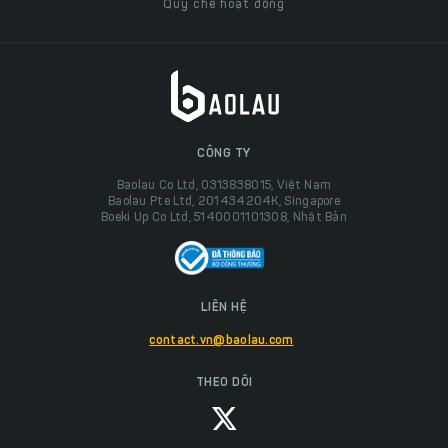
Quy chế hoạt động
CÔNG TY
Baolau Co Ltd, 0313838015, Việt Nam
Baolau Pte Ltd, 201434204K, Singapore
Boeki Up Co Ltd, 5140001101308, Nhật Bản
LIÊN HỆ
contact.vn@baolau.com
THEO DÕI