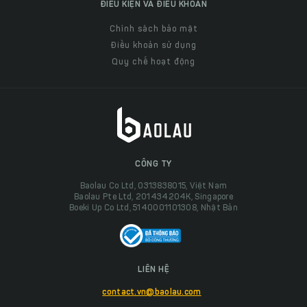
ĐIỀU KIỆN VÀ ĐIỀU KHOẢN
Chính sách bảo mật
Điều khoản sử dụng
Quy chế hoạt động
CÔNG TY
Baolau Co Ltd, 0313838015, Việt Nam
Baolau Pte Ltd, 201434204K, Singapore
Boeki Up Co Ltd, 5140001101308, Nhật Bản
LIÊN HỆ
contact.vn@baolau.com