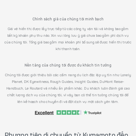
Chính sách giá của chúng tôi minh bạch
Giá vé hiển thị được lấy trực tiếp từ các công ty vận tải và không bao gồm
bất kỳ khoản phụ thu nào. Xin vui lòng lưu ý giá chưa bao gồm phí dịch vụ
của chúng tôi. Tổng giá bao gồm mọi khoản phí bổ sung sẽ được hiển thị trước
khi thanh toán.
Nền tảng của chúng tôi được du khách tin tưởng
Chúng tôi được giới thiệu bởi các cẩm nang du lịch độc lập uy tín như Lonely
Planet, DK Eyewitness, Rough Guides, Insight Guides, DuMont Reise-
Handbuch, Le Routard và nhiều ấn phẩm khác. Du khách luôn đánh giá cao
chất lượng dịch vụ của chúng tôi, vì vậy bạn có thể tin tưởng chúng tôi để
lên kế hoạch cho chuyến đi và đặt dịch vụ một cách yên tâm.
Phương tiện di chuyển từ Kumamoto đến