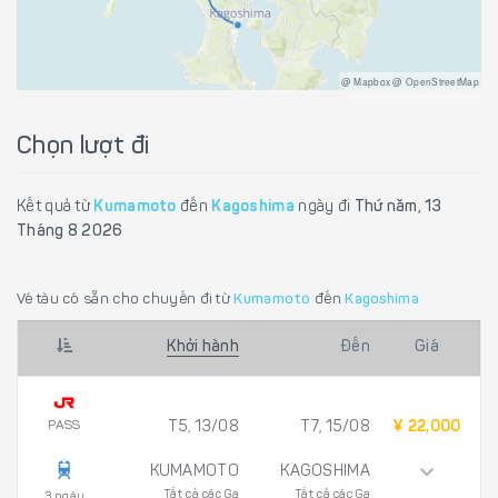
@ Mapbox @ OpenStreetMap
Chọn lượt đi
Kết quả từ
Kumamoto
đến
Kagoshima
ngày đi
Thứ năm, 13
Tháng 8 2026
Vé tàu có sẵn cho chuyến đi từ
Kumamoto
đến
Kagoshima
Khởi hành
Đến
Giá
PASS
T5, 13/08
T7, 15/08
¥ 22,000
KUMAMOTO
KAGOSHIMA
Tất cả các Ga
Tất cả các Ga
3 ngày