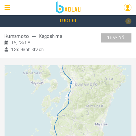
LƯỢT ĐI
Kumamoto
Kagoshima
THAY ĐỔI
T5, 13/08
1 Số Hành Khách