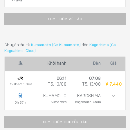
XEM THÊM VÉ TÀU
Chuyến tàu từ
Kumamoto (Ga Kumamoto)
đến
Kagoshima (Ga
Kagoshima-Chuo)
Khởi hành
Đến
Giá
06:11
07:08
TSUBAME 303
T5, 13/08
T5, 13/08
¥ 7,440
KUMAMOTO
KAGOSHIMA
Kumamoto
Kagoshima-Chuo
0h 57m
XEM THÊM CHUYẾN TÀU