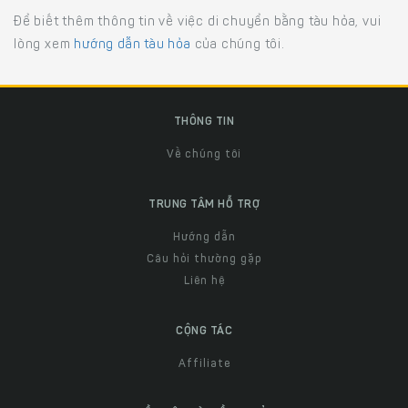
Để biết thêm thông tin về việc di chuyển bằng tàu hỏa, vui
lòng xem
hướng dẫn tàu hỏa
của chúng tôi.
THÔNG TIN
Về chúng tôi
TRUNG TÂM HỖ TRỢ
Hướng dẫn
Câu hỏi thường gặp
Liên hệ
CỘNG TÁC
Affiliate