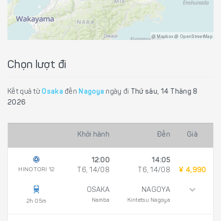
@ Mapbox @ OpenStreetMap
Chọn lượt đi
Kết quả từ
Osaka
đến
Nagoya
ngày đi
Thứ sáu, 14 Tháng 8
2026
Khởi hành
Đến
Giá
12:00
14:05
HINOTORI 12
T6, 14/08
T6, 14/08
¥ 4,990
OSAKA
NAGOYA
Namba
Kintetsu Nagoya
2h 05m