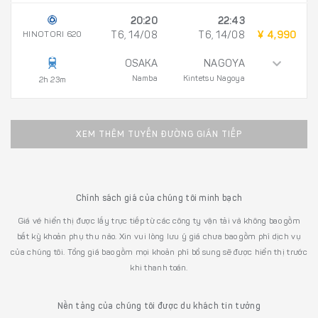
20:20
22:43
HINOTORI 620
T6, 14/08
T6, 14/08
¥ 4,990
OSAKA
NAGOYA
Namba
Kintetsu Nagoya
2h 23m
XEM THÊM TUYẾN ĐƯỜNG GIÁN TIẾP
Chính sách giá của chúng tôi minh bạch
Giá vé hiển thị được lấy trực tiếp từ các công ty vận tải và không bao gồm
bất kỳ khoản phụ thu nào. Xin vui lòng lưu ý giá chưa bao gồm phí dịch vụ
của chúng tôi. Tổng giá bao gồm mọi khoản phí bổ sung sẽ được hiển thị trước
khi thanh toán.
Nền tảng của chúng tôi được du khách tin tưởng