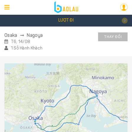
LƯỢT ĐI
Osaka
Nagoya
THAY ĐỔI
T6, 14/08
1 Số Hành Khách