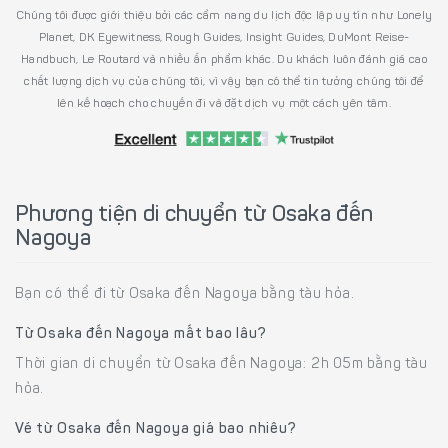
Chúng tôi được giới thiệu bởi các cẩm nang du lịch độc lập uy tín như Lonely
Planet, DK Eyewitness, Rough Guides, Insight Guides, DuMont Reise-
Handbuch, Le Routard và nhiều ấn phẩm khác. Du khách luôn đánh giá cao
chất lượng dịch vụ của chúng tôi, vì vậy bạn có thể tin tưởng chúng tôi để
lên kế hoạch cho chuyến đi và đặt dịch vụ một cách yên tâm.
Phương tiện di chuyển từ Osaka đến
Nagoya
Bạn có thể đi từ Osaka đến Nagoya bằng tàu hỏa.
Từ Osaka đến Nagoya mất bao lâu?
Thời gian di chuyển từ Osaka đến Nagoya: 2h 05m bằng tàu
hỏa.
Vé từ Osaka đến Nagoya giá bao nhiêu?