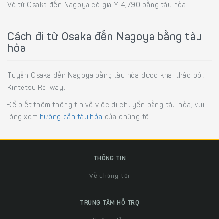
Vé từ Osaka đến Nagoya có giá ¥ 4,790 bằng tàu hỏa.
Cách đi từ Osaka đến Nagoya bằng tàu
hỏa
Tuyến Osaka đến Nagoya bằng tàu hỏa được khai thác bởi:
Kintetsu Railway.
Để biết thêm thông tin về việc di chuyển bằng tàu hỏa, vui
lòng xem
hướng dẫn tàu hỏa
của chúng tôi.
THÔNG TIN
Về chúng tôi
TRUNG TÂM HỖ TRỢ