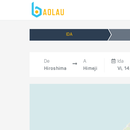
IDA
De
A
Ida
Hiroshima
Himeji
Vi, 1