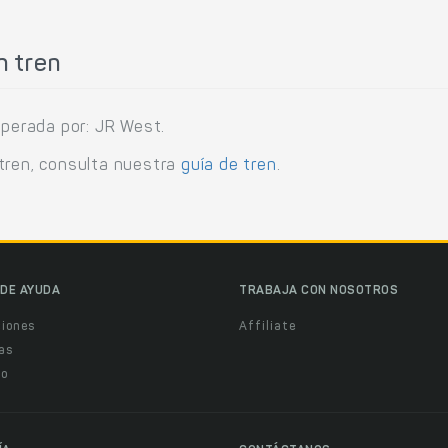
n tren
operada por: JR West.
tren, consulta nuestra
guía de tren
.
DE AYUDA
TRABAJA CON NOSOTROS
ciones
Affiliate
as
o