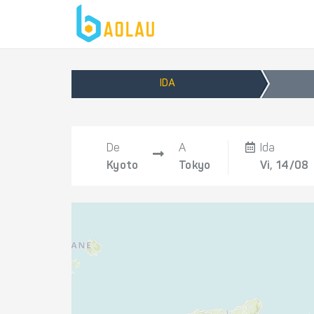
IDA
De
A
Ida
Kyoto
Tokyo
Vi, 14/08