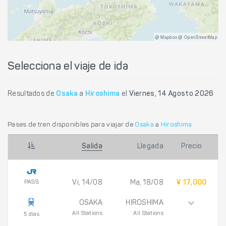
@ Mapbox @ OpenStreetMap
Selecciona el viaje de ida
Resultados de
Osaka
a
Hiroshima
el
Viernes, 14 Agosto 2026
Pases de tren disponibles para viajar de
Osaka
a
Hiroshima
Salida
Llegada
Precio
PASS
Vi, 14/08
Ma, 18/08
¥ 17,000
OSAKA
HIROSHIMA
All Stations
All Stations
5 días