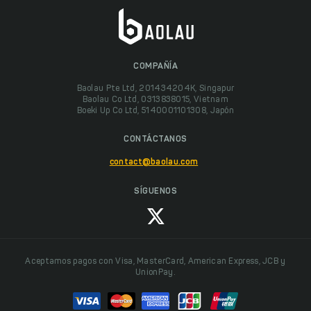
COMPAÑÍA
Baolau Pte Ltd, 201434204K, Singapur
Baolau Co Ltd, 0313838015, Vietnam
Boeki Up Co Ltd, 5140001101308, Japón
CONTÁCTANOS
contact@baolau.com
SÍGUENOS
Aceptamos pagos con Visa, MasterCard, American Express, JCB y
UnionPay.