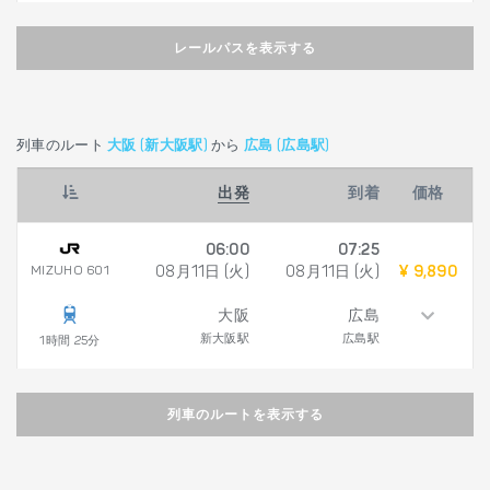
レールパスを表示する
列車のルート
大阪 (新大阪駅)
から
広島 (広島駅)
出発
到着
価格
06:00
07:25
MIZUHO 601
08月11日 (火)
08月11日 (火)
¥ 9,890
大阪
広島
新大阪駅
広島駅
1時間 25分
列車のルートを表示する