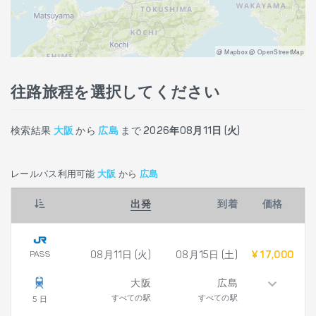
@ Mapbox @ OpenStreetMap
往路旅程を選択してください
検索結果
大阪
から
広島
まで
2026年08月11日 (火)
レールパス利用可能
大阪
から
広島
出発
到着
価格
PASS
08月11日 (火)
08月15日 (土)
¥ 17,000
大阪
広島
すべての駅
すべての駅
5 日