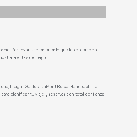
ecio. Por favor, ten en cuenta que los precios no
mostrará antes del pago.
ides, Insight Guides, DuMont Reise-Handbuch, Le
ara planificar tu viaje y reservar con total confianza.