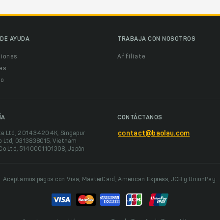
DE AYUDA
TRABAJA CON NOSOTROS
ciones
Affiliate
as
o
ÍA
CONTÁCTANOS
te Ltd, 201434204K, Singapur
contact@baolau.com
o Ltd, 0313838015, Vietnam
 Co Ltd, 5140001101308, Japón
Aceptamos pagos con Visa, MasterCard, American Express, JCB y UnionPay.