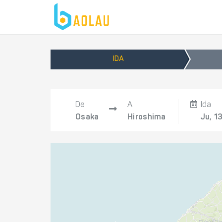
IDA
De
A
Ida
Osaka
Hiroshima
Ju, 1