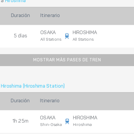
a
Hiroshima
Duración
Itinerario
OSAKA
HIROSHIMA
5 días
All Stations
All Stations
MOSTRAR MÁS PASES DE TREN
a
Hiroshima (Hiroshima Station)
Duración
Itinerario
OSAKA
HIROSHIMA
1h 25m
Shin-Osaka
Hiroshima