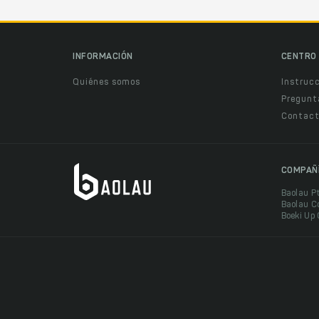
INFORMACIÓN
CENTRO 
Quiénes somos
Instruc
Pregunt
Contact
COMPAÑ
Baolau P
Baolau C
Boeki Up