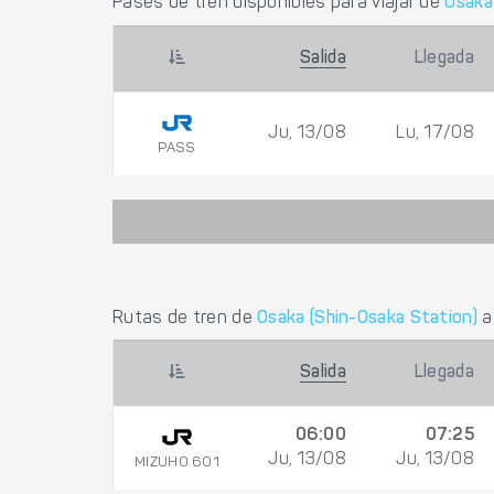
Pases de tren disponibles para viajar de
Osaka
Salida
Llegada
Ju, 13/08
Lu, 17/08
PASS
Rutas de tren de
Osaka (Shin-Osaka Station)
Salida
Llegada
06:00
07:25
Ju, 13/08
Ju, 13/08
MIZUHO 601