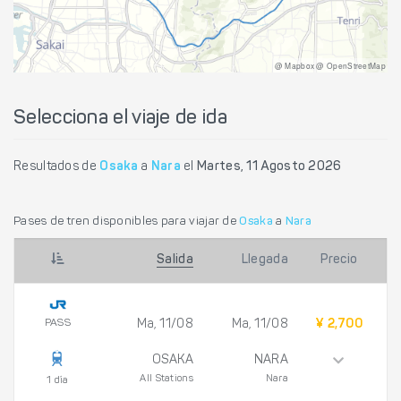
@ Mapbox @ OpenStreetMap
Selecciona el viaje de ida
Resultados de
Osaka
a
Nara
el
Martes, 11 Agosto 2026
Pases de tren disponibles para viajar de
Osaka
a
Nara
Salida
Llegada
Precio
PASS
Ma, 11/08
Ma, 11/08
¥ 2,700
OSAKA
NARA
All Stations
Nara
1 día