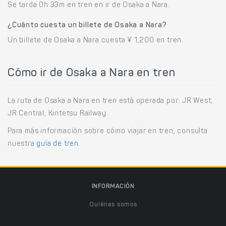
Se tarda 0h 33m en tren en ir de Osaka a Nara.
¿Cuánto cuesta un billete de Osaka a Nara?
Un billete de Osaka a Nara cuesta ¥ 1,200 en tren.
Cómo ir de Osaka a Nara en tren
La ruta de Osaka a Nara en tren está operada por: JR West,
JR Central, Kintetsu Railway.
Para más información sobre cómo viajar en tren, consulta
nuestra
guía de tren
.
INFORMACIÓN
Quiénes somos