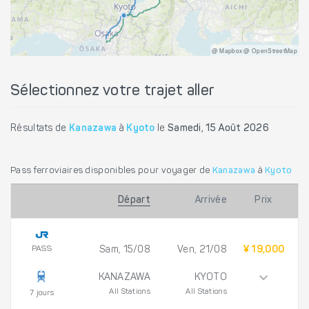
@ Mapbox @ OpenStreetMap
Sélectionnez votre trajet aller
Résultats de
Kanazawa
à
Kyoto
le
Samedi, 15 Août 2026
Pass ferroviaires disponibles pour voyager de
Kanazawa
à
Kyoto
Départ
Arrivée
Prix
PASS
Sam, 15/08
Ven, 21/08
¥ 19,000
KANAZAWA
KYOTO
All Stations
All Stations
7 jours