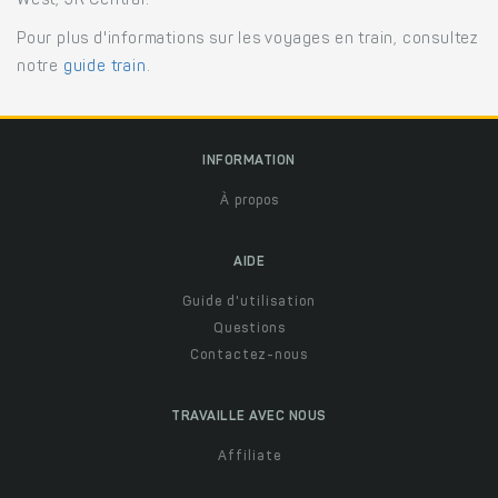
West, JR Central.
Pour plus d'informations sur les voyages en train, consultez
notre
guide train
.
INFORMATION
À propos
AIDE
Guide d'utilisation
Questions
Contactez-nous
TRAVAILLE AVEC NOUS
Affiliate