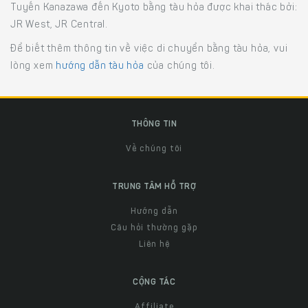
Tuyến Kanazawa đến Kyoto bằng tàu hỏa được khai thác bởi:
JR West, JR Central.
Để biết thêm thông tin về việc di chuyển bằng tàu hỏa, vui
lòng xem
hướng dẫn tàu hỏa
của chúng tôi.
THÔNG TIN
Về chúng tôi
TRUNG TÂM HỖ TRỢ
Hướng dẫn
Câu hỏi thường gặp
Liên hệ
CỘNG TÁC
Affiliate