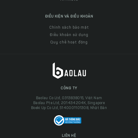
ĐIỀU KIỆN VÀ ĐIỀU KHOẢN
Chính sách bảo mật
Điều khoản sử dụng
Quy chế hoạt động
CÔNG TY
Baolau Co Ltd, 0313838015, Việt Nam
Baolau Pte Ltd, 201434204K, Singapore
Boeki Up Co Ltd, 5140001101308, Nhật Bản
LIÊN HỆ