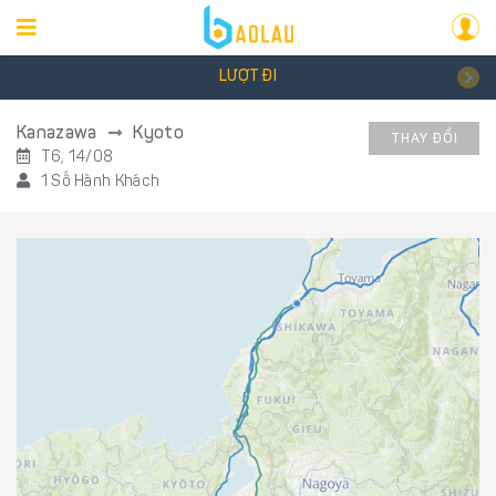
LƯỢT ĐI
Kanazawa
Kyoto
THAY ĐỔI
T6, 14/08
1 Số Hành Khách