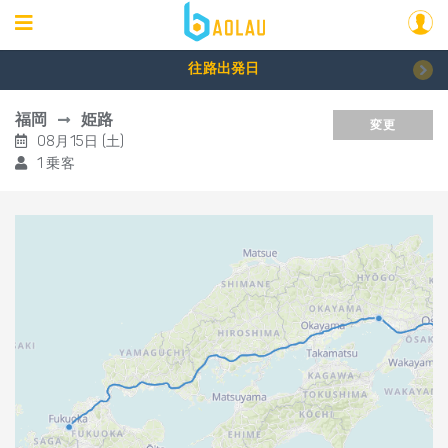
往路出発日
福岡
姫路
変更
08月15日 (土)
1 乗客