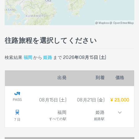
@ Mapbox @ OpenStreetMap
往路旅程を選択してください
検索結果
福岡
から
姫路
まで
2026年08月15日 (土)
出発
到着
価格
PASS
08月15日 (土)
08月21日 (金)
¥ 23,000
福岡
姫路
すべての駅
姫路駅
7 日