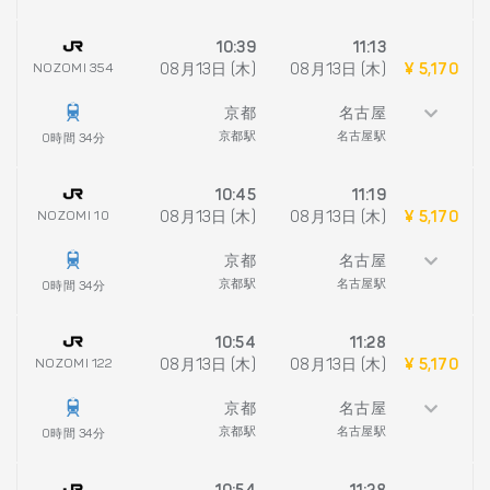
10:39
11:13
NOZOMI 354
08月13日 (木)
08月13日 (木)
¥ 5,170
京都
名古屋
京都駅
名古屋駅
0時間 34分
10:45
11:19
NOZOMI 10
08月13日 (木)
08月13日 (木)
¥ 5,170
京都
名古屋
京都駅
名古屋駅
0時間 34分
10:54
11:28
NOZOMI 122
08月13日 (木)
08月13日 (木)
¥ 5,170
京都
名古屋
京都駅
名古屋駅
0時間 34分