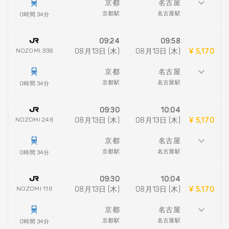
京都
名古屋
京都駅
名古屋駅
0時間 34分
09:24
09:58
NOZOMI 338
08月13日 (木)
08月13日 (木)
¥ 5,170
京都
名古屋
京都駅
名古屋駅
0時間 34分
09:30
10:04
NOZOMI 246
08月13日 (木)
08月13日 (木)
¥ 5,170
京都
名古屋
京都駅
名古屋駅
0時間 34分
09:30
10:04
NOZOMI 116
08月13日 (木)
08月13日 (木)
¥ 5,170
京都
名古屋
京都駅
名古屋駅
0時間 34分