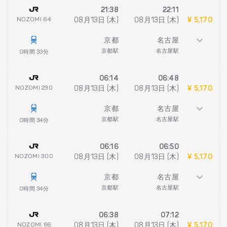
21:38
22:11
NOZOMI 64
08月13日 (木)
08月13日 (木)
¥ 5,170
京都
名古屋
京都駅
名古屋駅
0時間 33分
06:14
06:48
NOZOMI 230
08月13日 (木)
08月13日 (木)
¥ 5,170
京都
名古屋
京都駅
名古屋駅
0時間 34分
06:16
06:50
NOZOMI 300
08月13日 (木)
08月13日 (木)
¥ 5,170
京都
名古屋
京都駅
名古屋駅
0時間 34分
06:38
07:12
NOZOMI 66
08月13日 (木)
08月13日 (木)
¥ 5,170