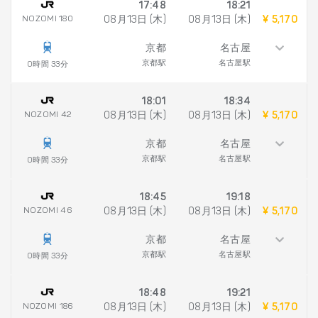
17:48
18:21
NOZOMI 180
08月13日 (木)
08月13日 (木)
¥ 5,170
京都
名古屋
京都駅
名古屋駅
0時間 33分
18:01
18:34
NOZOMI 42
08月13日 (木)
08月13日 (木)
¥ 5,170
京都
名古屋
京都駅
名古屋駅
0時間 33分
18:45
19:18
NOZOMI 46
08月13日 (木)
08月13日 (木)
¥ 5,170
京都
名古屋
京都駅
名古屋駅
0時間 33分
18:48
19:21
NOZOMI 186
08月13日 (木)
08月13日 (木)
¥ 5,170