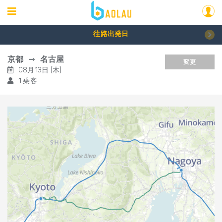
往路出発日
京都
名古屋
変更
08月13日 (木)
1 乗客