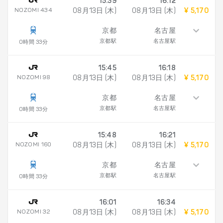
15:39
16:12
NOZOMI 434
08月13日 (木)
08月13日 (木)
¥ 5,170
京都
名古屋
京都駅
名古屋駅
0時間 33分
15:45
16:18
NOZOMI 98
08月13日 (木)
08月13日 (木)
¥ 5,170
京都
名古屋
京都駅
名古屋駅
0時間 33分
15:48
16:21
NOZOMI 160
08月13日 (木)
08月13日 (木)
¥ 5,170
京都
名古屋
京都駅
名古屋駅
0時間 33分
16:01
16:34
NOZOMI 32
08月13日 (木)
08月13日 (木)
¥ 5,170