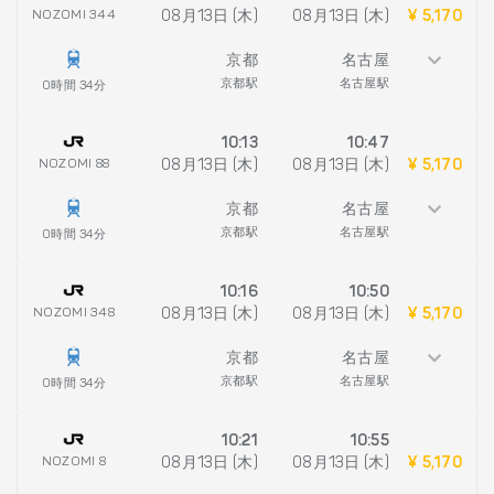
NOZOMI 344
08月13日 (木)
08月13日 (木)
¥ 5,170
京都
名古屋
京都駅
名古屋駅
0時間 34分
10:13
10:47
NOZOMI 88
08月13日 (木)
08月13日 (木)
¥ 5,170
京都
名古屋
京都駅
名古屋駅
0時間 34分
10:16
10:50
NOZOMI 348
08月13日 (木)
08月13日 (木)
¥ 5,170
京都
名古屋
京都駅
名古屋駅
0時間 34分
10:21
10:55
NOZOMI 8
08月13日 (木)
08月13日 (木)
¥ 5,170