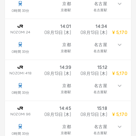
京都
名古屋
京都駅
名古屋駅
0時間 33分
14:01
14:34
NOZOMI 24
08月13日 (木)
08月13日 (木)
¥ 5,170
京都
名古屋
京都駅
名古屋駅
0時間 33分
14:39
15:12
NOZOMI 418
08月13日 (木)
08月13日 (木)
¥ 5,170
京都
名古屋
京都駅
名古屋駅
0時間 33分
14:45
15:18
NOZOMI 96
08月13日 (木)
08月13日 (木)
¥ 5,170
京都
名古屋
京都駅
名古屋駅
0時間 33分