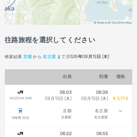
@ Mapbox @ OpenStreetMap
往路旅程を選択してください
検索結果
京都
から
名古屋
まで
2026年08月13日 (木)
出発
到着
価格
06:03
06:36
NOZOMI 548
08月13日 (木)
08月13日 (木)
¥ 5,170
京都
名古屋
京都駅
名古屋駅
0時間 33分
06:22
06:55