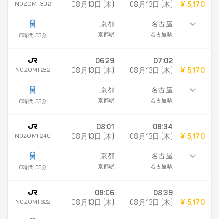
NOZOMI 302
08月13日 (木)
08月13日 (木)
¥ 5,170
京都
名古屋
京都駅
名古屋駅
0時間 33分
06:29
07:02
NOZOMI 232
08月13日 (木)
08月13日 (木)
¥ 5,170
京都
名古屋
京都駅
名古屋駅
0時間 33分
08:01
08:34
NOZOMI 240
08月13日 (木)
08月13日 (木)
¥ 5,170
京都
名古屋
京都駅
名古屋駅
0時間 33分
08:06
08:39
NOZOMI 322
08月13日 (木)
08月13日 (木)
¥ 5,170