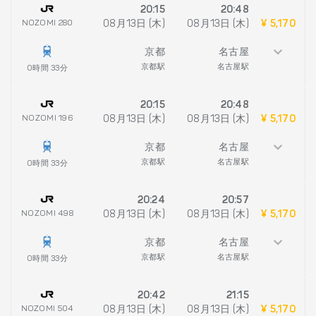
20:15
20:48
NOZOMI 280
08月13日 (木)
08月13日 (木)
¥ 5,170
京都
名古屋
京都駅
名古屋駅
0時間 33分
20:15
20:48
NOZOMI 196
08月13日 (木)
08月13日 (木)
¥ 5,170
京都
名古屋
京都駅
名古屋駅
0時間 33分
20:24
20:57
NOZOMI 498
08月13日 (木)
08月13日 (木)
¥ 5,170
京都
名古屋
京都駅
名古屋駅
0時間 33分
20:42
21:15
NOZOMI 504
08月13日 (木)
08月13日 (木)
¥ 5,170