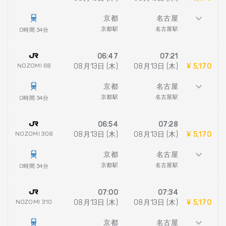
京都
名古屋
京都駅
名古屋駅
0時間 34分
06:47
07:21
NOZOMI 68
08月13日 (木)
08月13日 (木)
¥ 5,170
京都
名古屋
京都駅
名古屋駅
0時間 34分
06:54
07:28
NOZOMI 308
08月13日 (木)
08月13日 (木)
¥ 5,170
京都
名古屋
京都駅
名古屋駅
0時間 34分
07:00
07:34
NOZOMI 310
08月13日 (木)
08月13日 (木)
¥ 5,170
京都
名古屋