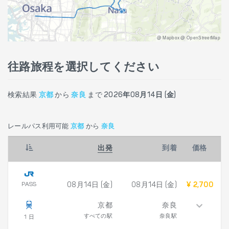
@ Mapbox @ OpenStreetMap
往路旅程を選択してください
検索結果
京都
から
奈良
まで
2026年08月14日 (金)
レールパス利用可能
京都
から
奈良
出発
到着
価格
PASS
08月14日 (金)
08月14日 (金)
¥ 2,700
京都
奈良
すべての駅
奈良駅
1 日