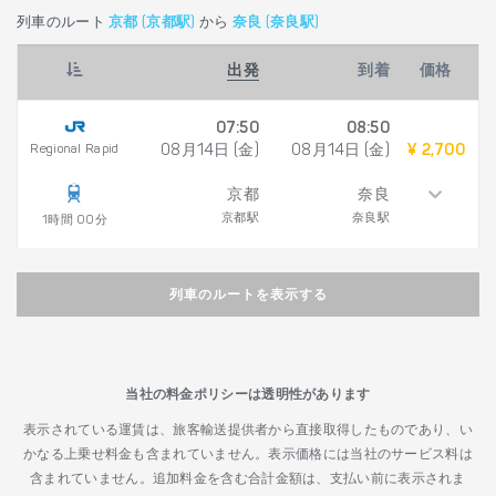
列車のルート
京都 (京都駅)
から
奈良 (奈良駅)
出発
到着
価格
07:50
08:50
Regional Rapid
08月14日 (金)
08月14日 (金)
¥ 2,700
京都
奈良
京都駅
奈良駅
1時間 00分
列車のルートを表示する
当社の料金ポリシーは透明性があります
表示されている運賃は、旅客輸送提供者から直接取得したものであり、い
かなる上乗せ料金も含まれていません。表示価格には当社のサービス料は
含まれていません。追加料金を含む合計金額は、支払い前に表示されま