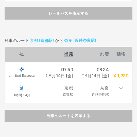
レールパスを表示する
列車のルート
京都 (京都駅)
から
奈良 (近鉄奈良駅)
出発
到着
価格
07:50
08:24
Limited Express
08月14日 (金)
08月14日 (金)
¥ 1,280
京都
奈良
京都駅
近鉄奈良駅
0時間 34分
列車のルートを表示する