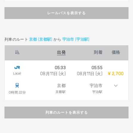
レールパスを表示する
列車のルート
京都 (京都駅)
から
宇治市 (宇治駅)
出発
到着
価格
05:33
05:55
Local
08月11日 (火)
08月11日 (火)
¥ 2,700
京都
宇治市
京都駅
宇治駅
0時間 22分
列車のルートを表示する