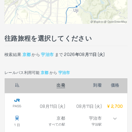
@ Mapbox @ OpenStreetMap
往路旅程を選択してください
検索結果
京都
から
宇治市
まで
2026年08月11日 (火)
レールパス利用可能
京都
から
宇治市
出発
到着
価格
PASS
08月11日 (火)
08月11日 (火)
¥ 2,700
京都
宇治市
すべての駅
宇治駅
1 日