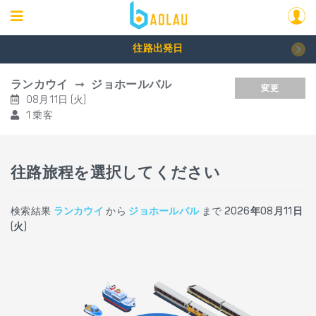
往路出発日
ランカウイ
ジョホールバル
変更
08月11日 (火)
1 乗客
往路旅程を選択してください
検索結果
ランカウイ
から
ジョホールバル
まで
2026年08月11日
(火)