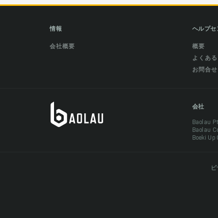
情報
ヘルプセ
会社概要
概要
よくある
お問合せ
会社
Baolau 
Baolau 
Boeki Up
ビ