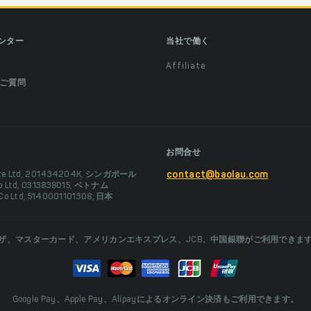
ンター
当社で働く
Affiliate
ご質問
お問合せ
Pte Ltd, 201434204K, シンガポール
contact@baolau.com
Co Ltd, 0313838015, ベトナム
 Co Ltd, 5140001101308, 日本
ザ、マスターカード、アメリカンエキスプレス、JCB、中国銀聯がご利用できま
Google Pay、Apple Pay、Alipayによるオンライン決済もご利用できます。