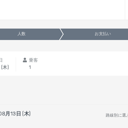
人数
お支払い
日
乗客
 (木)
1
08月13日 (木)
路線別に選