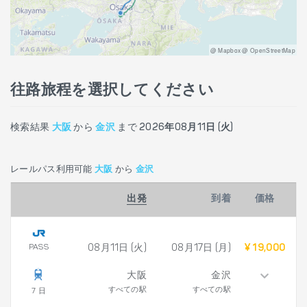
@ Mapbox @ OpenStreetMap
往路旅程を選択してください
検索結果
大阪
から
金沢
まで
2026年08月11日 (火)
レールパス利用可能
大阪
から
金沢
出発
到着
価格
PASS
08月11日 (火)
08月17日 (月)
¥ 19,000
大阪
金沢
すべての駅
すべての駅
7 日